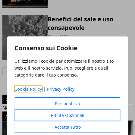
Benefici del sale e uso
consapevole
22 apr 2023
Consenso sui Cookie
Utilizziamo i cookie per ottimizzare il nostro sito
web e il nostro servizio. Puoi scegliere a quali
Articolo Successivo
categorie dare il tuo consenso.
Cookie Policy
|
Privacy Policy
CATEGORIE
Personalizza
News
Rifiuta Opzionali
ARTICOLI POPOLARI
Accetta Tutto