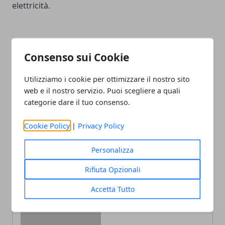
elettricità.
Consenso sui Cookie
Utilizziamo i cookie per ottimizzare il nostro sito
web e il nostro servizio. Puoi scegliere a quali
Facebook
Twitter
Whatsapp
categorie dare il tuo consenso.
Cookie Policy
|
Privacy Policy
Personalizza
Articolo Precedente
Articolo Successivo
6 modi per ricordare di
Nuovo hub di energia
Rifiuta Opzionali
prendere le tue medicine
rinnovabile nel Mar Nero
Accetta Tutto