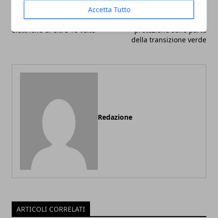
Una nuova scoperta
Sicurezza sul lavoro e
Accetta Tutto
potrebbe estendere il
sostenibilità industriale:
raggio di azione delle auto
perché i dispositivi di
elettriche di oltre 10 volte
protezione sono parte
della transizione verde
Redazione
ARTICOLI CORRELATI