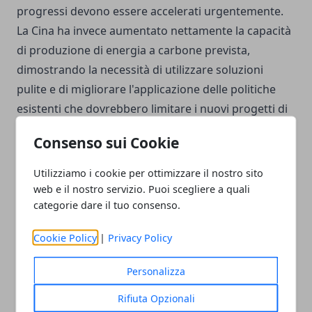
progressi devono essere accelerati urgentemente.
La Cina ha invece aumentato nettamente la capacità
di produzione di energia a carbone prevista,
dimostrando la necessità di utilizzare soluzioni
pulite e di migliorare l'applicazione delle politiche
esistenti che dovrebbero limitare i nuovi progetti di
centrali a carbone", ha affermato Champenois.
Consenso sui Cookie
Utilizziamo i cookie per ottimizzare il nostro sito
web e il nostro servizio. Puoi scegliere a quali
categorie dare il tuo consenso.
Facebook
Twitter
Whatsapp
Cookie Policy
|
Privacy Policy
Personalizza
Articolo Precedente
Articolo Successivo
Rifiuta Opzionali